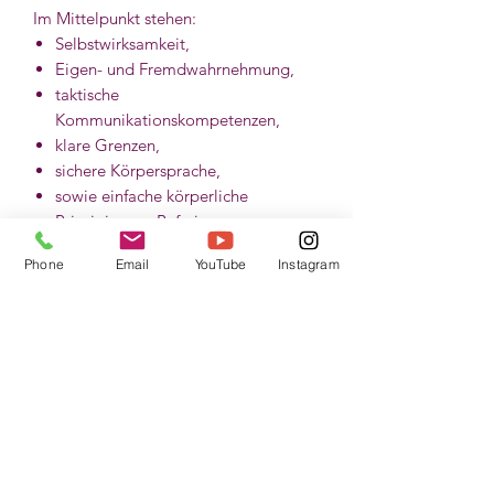
Im Mittelpunkt stehen:
Selbstwirksamkeit,
Eigen- und Fremdwahrnehmung,
taktische
Kommunikationskompetenzen,
klare Grenzen,
sichere Körpersprache,
sowie einfache körperliche
Prinzipien zur Befreiung aus
Gefahrensituationen.
Phone
Email
YouTube
Instagram
Die Inhalte werden alters- und
zielgruppengerecht vermittelt und
verbinden Theorie, Bewegung,
praktische Übungen und nachhaltige
Gruppenarbeit.
Online-Vortrag (90 Minuten)