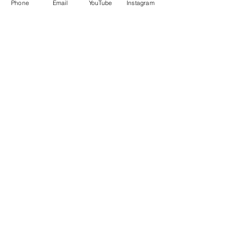
Phone
Email
YouTube
Instagram
Verkauf beendet
Tickettyp
Jedi Ticket
Mehr Infos
Preis
24,00 €
MwSt. inbegriffen
Diese Veranstaltung teilen