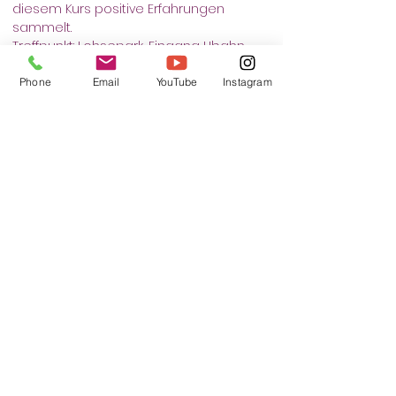
diesem Kurs positive Erfahrungen 
sammelt.
Treffpunkt: Lohsepark, Eingang Ubahn-
Station Hafencity Universität 
Phone
Email
YouTube
Instagram
Tickets
Verkauf beendet
Tickettyp
Selbstverteidigung
Mehr Infos
Preis
12,00 €