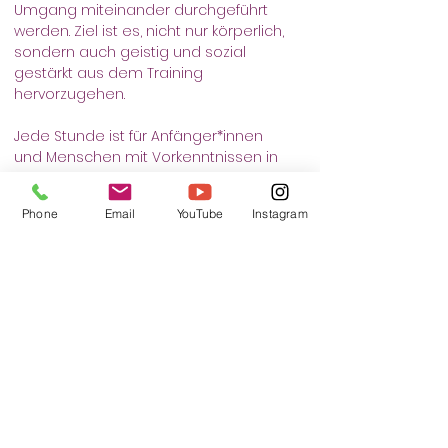
Umgang miteinander durchgeführt 
werden. Ziel ist es, nicht nur körperlich, 
sondern auch geistig und sozial 
gestärkt aus dem Training 
hervorzugehen.
Jede Stunde ist für Anfänger*innen 
und Menschen mit Vorkenntnissen in 
dem Bereich geeignet.
Sollte es besondere Umstände im 
Phone
Email
YouTube
Instagram
Voraus geben, die einen veranlassen, 
einen Selbstverteidigungskurs bei uns 
zu besuchen, stehen wir einem 
Vorgespräch jederzeit offen 
gegenüber.
Wir möchten verhindern, dass „Trigger-
Points“ im Kurs ausgelöst und somit 
weitere Stressmomente entstehen.
Wir haben jahrelange Erfahrung in 
diesem Bereich und möchten dafür 