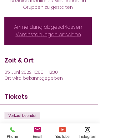
soziales friedliches Miteinander in
Gruppen zu gestalten.
Anmeldung abgeschlossen
Veranstaltungen ansehen
Zeit & Ort
05. Juni 2022, 10:00 – 12:30
Ort wird bekanntgegeben
Tickets
Verkauf beendet
Tickettyp
Sicherheits-Training
Phone
Email
YouTube
Instagram