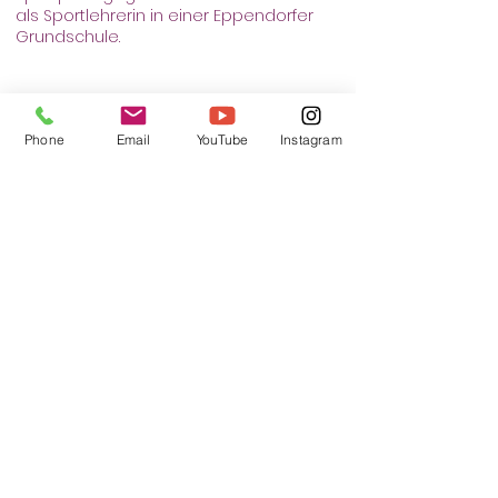
als Sportlehrerin in einer Eppendorfer
Grundschule.
Tickets
Phone
Email
YouTube
Instagram
Verkauf beendet
Tickettyp
Sicherheitsworkshop für
Kinder
Mehr Infos
Preis
60,00 €
Mwst.
+1,50 € Ticket-
inbegriffen
Servicegebühr