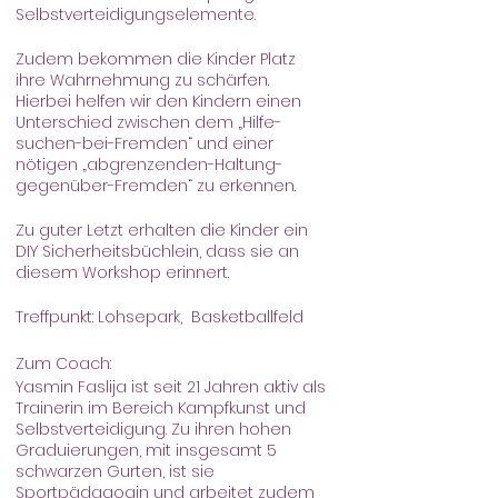
Selbstverteidigungselemente.
Zudem bekommen die Kinder Platz
ihre Wahrnehmung zu schärfen.
Hierbei helfen wir den Kindern einen
Unterschied zwischen dem „Hilfe-
suchen-bei-Fremden“ und einer
nötigen „abgrenzenden-Haltung-
gegenüber-Fremden“ zu erkennen.
Zu guter Letzt erhalten die Kinder ein
DIY Sicherheitsbüchlein, dass sie an
diesem Workshop erinnert.
Treffpunkt: Lohsepark, Basketballfeld
Zum Coach:
Yasmin Faslija ist seit 21 Jahren aktiv als
Trainerin im Bereich Kampfkunst und
Selbstverteidigung. Zu ihren hohen
Graduierungen, mit insgesamt 5
schwarzen Gurten, ist sie
Sportpädagogin und arbeitet zudem