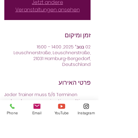
Jetzt andere
Veranstaltungen ansehen
זמן ומיקום
02 בנוב׳ 2025, 14:00 – 16:00
Leuschnerstraße, Leuschnerstraße,
21031 Hamburg-Bergedorf,
Deutschland
פרטי האירוע
Jeder Trainer muss 5/6 Terminen 
wahrnehmen, um seine Lizenz aktiv zu 
halten. Beim Trainertraining muss der 
Phone
Email
YouTube
Instagram
Gong Fu-Pass mitgebracht werden.
Bitte verblindlich in den Terminen 
anmelden.