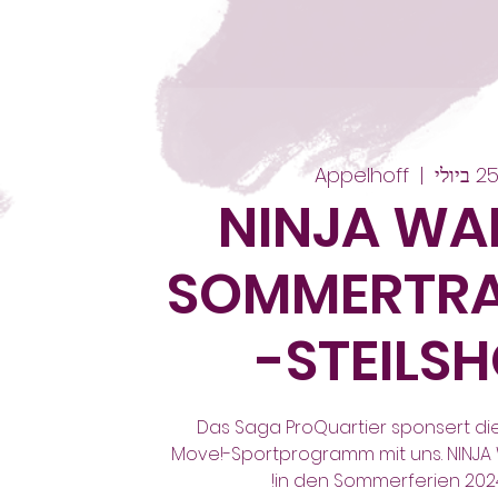
Appelhoff
  |  
NINJA WA
SOMMERTRA
STEILSH
Das Saga ProQuartier sponsert die
Move!-Sportprogramm mit uns. NINJA
in den Sommerferien 2024!