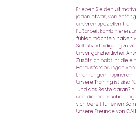
Erleben Sie den ultimati
jeden etwas, von Anfänge
unseren speziellen Train
Fußarbeit kombinieren, um
fühlen möchten, haben wi
Selbstverteidigung zu ve
Unser ganzheitlicher Ansa
Zusätzlich habt ihr die ei
Herausforderungen von Ni
Erfahrungen inspirieren!
Unsere Training ist sind 
 Und das Beste daran? Alles findet im Freien im wunderschönen Hamburg statt, sodass Sie die frische Luft 
und die malerische Umge
sich bereit für einen S
Unsere Freunde von CALI