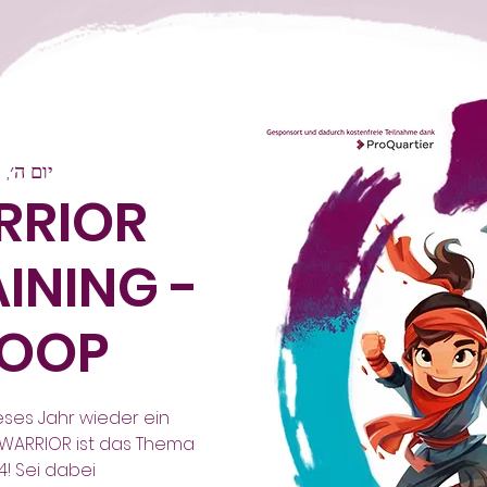
יום ה׳, 25 ביולי
RRIOR
INING -
OOP-
ses Jahr wieder ein
 WARRIOR ist das Thema
 Sei dabei!