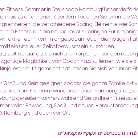
ven Fitness-Sommer in Steilshoop Hamburg! Unser vielfält
rn bis zu erfahrenen Sportlern. Tauchen Sie ein in die We
ingseinheiten, die verschiedene Boxing-Elemente wie Sc
 Ihre Fitness auf ein neues Level zu bringen. Für diejenige
r Taktile Techniken im angebot, um euch die nötigen Fähi
rmitteln und euer Selbstbewusstsein zu stärken.
tz zielt darauf ab, Sie nicht nur körperlich, sondern auch
nzigartige Möglichkeit, von Coach Yazz zu lernen, wie sie si
nja Warrior fit gemacht hat. Lassen Sie sich von ihren 
für Groß und Klein geeignet, sodass die ganze Familie akti
bung genießen können, während Sie an Ihren Fitnessziel
ommer voller Bewegung, Spaß und neuen Herausforderung
X Hamburg sind auch vor Ort.
ונים סטטיסטיים ולקוקיז פונקציונליים.