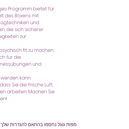
iges Programm bietet für 
lt des Boxens mit 
hlagtechniken und 
n, die sich sicherer 
gkeiten zur 
 psychisch fit zu machen.
ch für die 
Fitnessübungen und 
v werden kann. 
en arbeiten. Machen Sie 
en!
מפות גוגל נחסמו בהתאם להגדרות שלך לנת