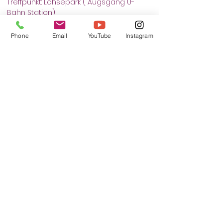
Treffpunkt: Lohsepark ( Augsgang U-
Bahn Station)
Phone
Email
YouTube
Instagram
כרטיסים
המכירה הסתיימה
סוג כרטיס
Selbstverteidigung
פרטים נוספים
מחיר
+ עמלת שירות על כרטיסים בסך ‏0.33 ‏€