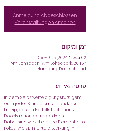
Anmeldung abgeschlossen
Veranstaltungen ansehen
זמן ומיקום
02 באפר׳ 2024, 19:15 – 20:15
Am Lohsepark, Am Lohsepark, 20457
Hamburg, Deutschland
פרטי האירוע
In dem Selbstverteidigungskurs geht 
es in jeder Stunde um ein anderes 
Prinzip, dass in Notfallsituationen zur 
Deeskalation betragen kann. 
Dabei sind verschiedene Elemente im 
Fokus, wie z.B. mentale Stärkung in 