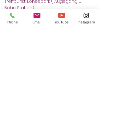
Treffpunkt: Lohsepark ( Augsgang U-
Bahn Station)
Phone
Email
YouTube
Instagram
כרטיסים
המכירה הסתיימה
סוג כרטיס
Selbstverteidigung
פרטים נוספים
מחיר
+ עמלת שירות על כרטיסים בסך ‏0.33 ‏€