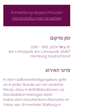
Anmeldung abgeschlossen
Veranstaltungen ansehen
זמן ומיקום
30 ביולי 2024, 19:15 – 20:15
Am Lohsepark, Am Lohsepark, 20457
Hamburg, Deutschland
פרטי האירוע
In dem Selbstverteidigungskurs geht 
es in jeder Stunde um ein anderes 
Prinzip, dass in Notfallsituationen zur 
Deeskalation betragen kann. 
Dabei sind verschiedene Elemente im 
Fokus, wie z.B. mentale Stärkung in 