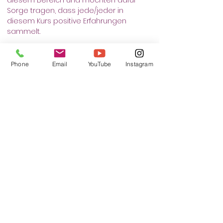
diesem Bereich und möchten dafür 
Sorge tragen, dass jede/jeder in 
diesem Kurs positive Erfahrungen 
sammelt.
Treffpunkt: Lohsepark ( Basketballfeld)
Phone
Email
YouTube
Instagram
כרטיסים
המכירה הסתיימה
סוג כרטיס
Selbstverteidigung
פרטים נוספים
מחיר
+ עמלת שירות על כרטיסים בסך ‏0.33 ‏€