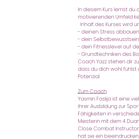
In diesem Kurs lernst d
motivierenden Umfeld ken
  Inhalt des Kurses wird 
- deinen Stress abbauen
- dein Selbstbewusstsein
- dein Fitnesslevel auf 
- Grundtechniken des Box
Coach Yazz stehen dir zur
dass du dich wohl fühlst
Potenzial.
Zum Coach
:
Yasmin Faslija ist eine v
ihrer Ausbildung zur Spo
Fähigkeiten in verschie
Meisterin mit dem 4. Duan
Close Combat Instructor, 
hat sie ein beeindrucken