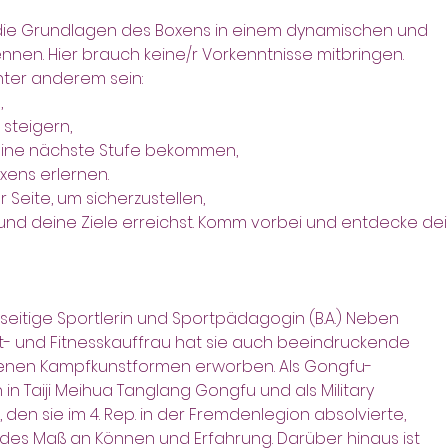
u die Grundlagen des Boxens in einem dynamischen und
nen. Hier brauch keine/r Vorkenntnisse mitbringen.
unter anderem sein:
,
 steigern,
deine nächste Stufe bekommen,
ens erlernen. 
 Seite, um sicherzustellen,
 und deine Ziele erreichst. Komm vorbei und entdecke de
ielseitige Sportlerin und Sportpädagogin (B.A.) Neben
rt- und Fitnesskauffrau hat sie auch beeindruckende
denen Kampfkunstformen erworben. Als Gongfu-
 in Taiji Meihua Tanglang Gongfu und als Military
den sie im 4. Rep. in der Fremdenlegion absolvierte,
des Maß an Können und Erfahrung. Darüber hinaus ist