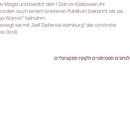
Krav Maga und besitzt den 1. Dan im Kickboxen. Ihr
urden auch einem breiteren Publikum bekannt, als sie
ja Warrior" teilnahm.
 bewegt sie mit „Self Defense Hamburg“ die schönste
is Groß.
ונים סטטיסטיים ולקוקיז פונקציונליים.