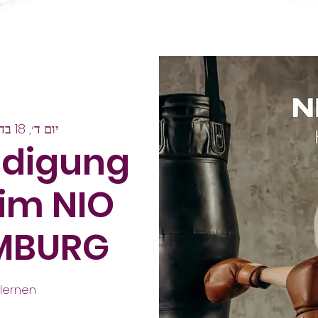
יום ד׳, 18 בדצמ׳
idigung
 im NIO
MBURG
lernen.