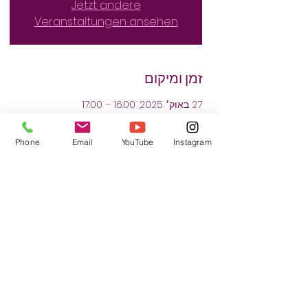
Jetzt andere
Veranstaltungen ansehen
זמן ומיקום
27 באוק׳ 2025, 16:00 – 17:00
Stubbenhof 15, Stubbenhof 15, 21147
Hamburg, Deutschland
Phone
Email
YouTube
Instagram
שיתוף
הגנה עצמית המבורג