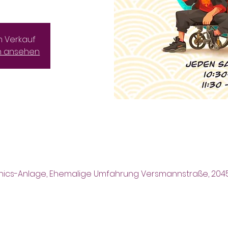
m Verkauf
n ansehen
enics-Anlage, Ehemalige Umfahrung Versmannstraße, 204