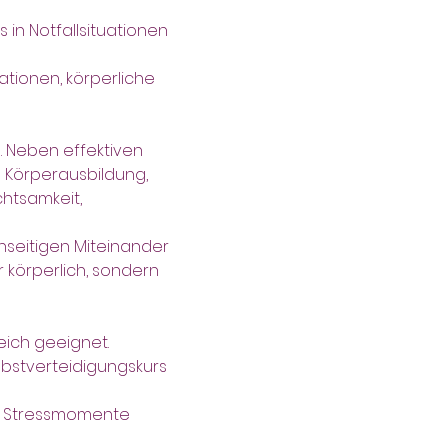
 in Notfallsituationen 
ationen, körperliche 
. Neben effektiven 
 Körperausbildung, 
htsamkeit, 
eitigen Miteinander 
 körperlich, sondern 
eich geeignet.
bstverteidigungskurs 
re Stressmomente 