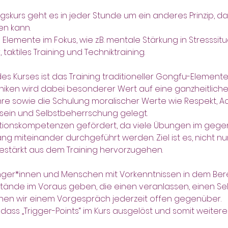
skurs geht es in jeder Stunde um ein anderes Prinzip, das
en kann.
lemente im Fokus, wie z.B. mentale Stärkung in Stresssitu
taktiles Training und Techniktraining.
des Kurses ist das Training traditioneller Gongfu-Elemente
iken wird dabei besonderer Wert auf eine ganzheitliche
 sowie die Schulung moralischer Werte wie Respekt, Ac
ein und Selbstbeherrschung gelegt.
onskompetenzen gefördert, da viele Übungen im gegens
miteinander durchgeführt werden. Ziel ist es, nicht nur
gestärkt aus dem Training hervorzugehen.
änger*innen und Menschen mit Vorkenntnissen in dem Ber
tände im Voraus geben, die einen veranlassen, einen Sel
ehen wir einem Vorgespräch jederzeit offen gegenüber.
dass „Trigger-Points“ im Kurs ausgelöst und somit weite