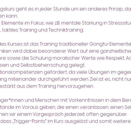
skurs geht es in jeder Stunde um ein anderes Prinzip, das
en kann.
lemente im Fokus, wie z.B. mentale Stärkung in Stresssitu
taktiles Training und Techniktraining.
des Kurses ist das Training traditioneller Gongfu-Elemente
iken wird dabei besonderer Wert auf eine ganzheitliche
 sowie die Schulung moralischer Werte wie Respekt, Ac
ein und Selbstbeherrschung gelegt.
onskompetenzen gefördert, da viele Übungen im gegens
miteinander durchgeführt werden. Ziel ist es, nicht nur
gestärkt aus dem Training hervorzugehen.
änger*innen und Menschen mit Vorkenntnissen in dem Ber
tände im Voraus geben, die einen veranlassen, einen Sel
ehen wir einem Vorgespräch jederzeit offen gegenüber.
dass „Trigger-Points“ im Kurs ausgelöst und somit weite