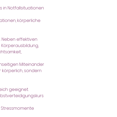
 in Notfallsituationen 
ationen, körperliche 
. Neben effektiven 
 Körperausbildung, 
htsamkeit, 
eitigen Miteinander 
 körperlich, sondern 
eich geeignet.
bstverteidigungskurs 
re Stressmomente 