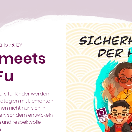
יום א׳, 15 במרץ
 meets
Fu
kurs für Kinder werden
rategien mit Elementen
en nicht nur, sich in
en, sondern entwickeln
n und respektvolle
.