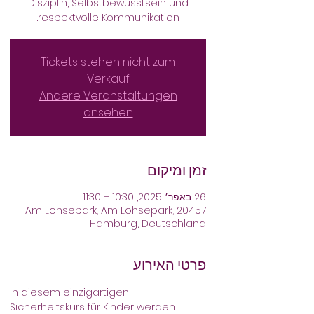
Disziplin, Selbstbewusstsein und
respektvolle Kommunikation.
Tickets stehen nicht zum
Verkauf
Andere Veranstaltungen
ansehen
זמן ומיקום
26 באפר׳ 2025, 10:30 – 11:30
Am Lohsepark, Am Lohsepark, 20457
Hamburg, Deutschland
פרטי האירוע
In diesem einzigartigen 
Sicherheitskurs für Kinder werden 