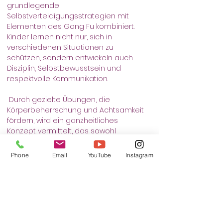
grundlegende 
Selbstverteidigungsstrategien mit 
Elementen des Gong Fu kombiniert. 
Kinder lernen nicht nur, sich in 
verschiedenen Situationen zu 
schützen, sondern entwickeln auch 
Disziplin, Selbstbewusstsein und 
respektvolle Kommunikation.
 Durch gezielte Übungen, die 
Körperbeherrschung und Achtsamkeit 
fördern, wird ein ganzheitliches 
Konzept vermittelt, das sowohl 
körperliche als auch geistige Stärke 
stärkt. 
Phone
Email
YouTube
Instagram
Der Kurs vermittelt Kindern, wie sie ihre 
eigenen Grenzen erkennen und 
respektieren, während sie gleichzeitig 
Verantwortung für sich und ihre 
Mitmenschen übernehmen. Ein 
effektiver Weg, Sicherheit, Respekt und 