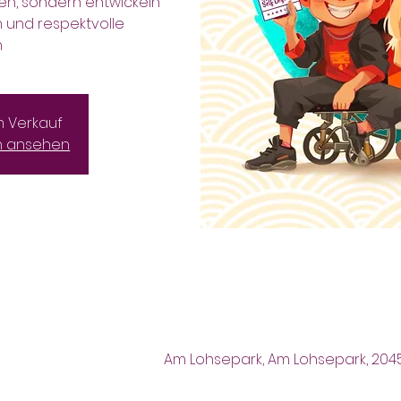
en, sondern entwickeln
n und respektvolle
.
m Verkauf
n ansehen
Am Lohsepark, Am Lohsepark, 20