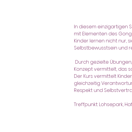
In diesem einzigartigen 
mit Elementen des Gong F
Kinder lernen nicht nur, 
Selbstbewusstsein und r
 Durch gezielte Übungen, die Körperbeherrschung und Achtsamkeit fördern, wird ein ganzheitliches 
Konzept vermittelt, das s
Der Kurs vermittelt Kind
gleichzeitig Verantwortu
Respekt und Selbstvertra
Treffpunkt: Lohsepark, Ha