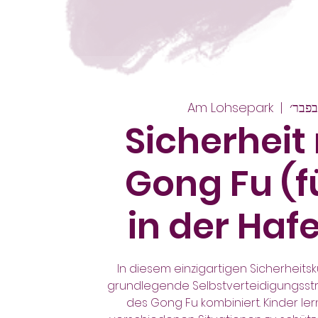
Am Lohsepark
  |  
Sicherheit
Gong Fu (f
in der Haf
In diesem einzigartigen Sicherheits
grundlegende Selbstverteidigungsst
des Gong Fu kombiniert. Kinder lern