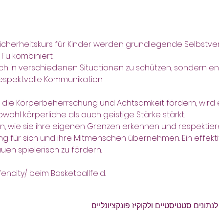
Sicherheitskurs für Kinder werden grundlegende Selbstve
u kombiniert. 
sich in verschiedenen Situationen zu schützen, sondern entw
espektvolle Kommunikation.
owohl körperliche als auch geistige Stärke stärkt. 
ern, wie sie ihre eigenen Grenzen erkennen und respektier
ng für sich und ihre Mitmenschen übernehmen. Ein effektiv
uen spielerisch zu fördern.
fencity/ beim Basketballfeld.
ונים סטטיסטיים ולקוקיז פונקציונליים.