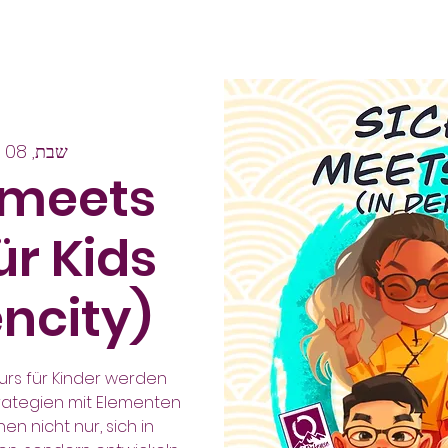
שבת, 08 בפבר׳
 meets
ür Kids
encity)
kurs für Kinder werden
rategien mit Elementen
en nicht nur, sich in