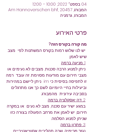
04 בספט׳ 2022, 10:00 – 12:00
המבורג, Am Hannoverschen bhf, 20457
המבורג, גרמניה
פרטי האירוע
מה קורה בקורס הזה?
 יש לנו שלוש רמות בקורס המשתנות לפי  מצב 
שיש לאמן.
1. מניעה ברמה
 ניתן למנוע הרבה סכנות, מצבים לא נעימים או 
מצבי חירום עם מודעות מסוימת. זה עובד  רמה 
זו לתפיסה בסיסית כי im  ניתן ליישם במהירות 
וביעילות בחיי היומיום. לשם כך אנו מתרגלים 
בסביבה עירונית  מהמבורג.
2. דה-אסקלציה ברמה
 במגע ישיר עם סכנה, מצב לא נעים  או במקרה 
חירום, יש לאמן את מרחב הפעולה בצורה כזו 
שניתן למנוע הסלמה. 
3. פתרון ברמה
 נגזר מכימיה, שבה תהליכים אסוציאטיביים 