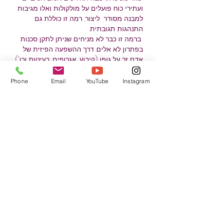
ועתירי כוח פועלים על מולקולות ואלו מגיבות 
למבנה מסודר  ליצור, רמה זו כוללת גם 
התנהגות תגובתית.
 ברמה זו כבר לא מניחים שניתן לתקן סכנות 
בפתרון לא אלים. דרך ההשפעה הפיזית של 
אדם זר על גופו (קיבוע, אגרופים, בעיטות וכו'), 
מתרגלים מסגרות פעולה בקרב מגע. 
 מדובר בעקרונות בסיסיים, הקלים שבהם  
Phone
Email
YouTube
Instagram
ולכלול טכניקות יעילות.
למאמן:
המאמן יאז הוביל את הסדנה הזו. היא בעלת 
רישיון
מדריכת קרב מגע, יש את עצמה
קיבל 
הכשרה מכוחות מיוחדים בישראל והוכשר ב"קרב 
צמוד צבאי" עם לגיון הזרים.
 תרומה: 24.00 אירו
שיתוף