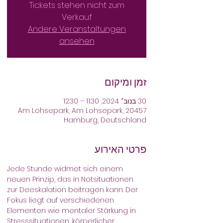
Tickets stehen nicht zum
Verkauf
Andere Veranstaltungen
ansehen
זמן ומיקום
30 בנוב׳ 2024, 11:30 – 12:30
Am Lohsepark, Am Lohsepark, 20457
Hamburg, Deutschland
פרטי האירוע
Jede Stunde widmet sich einem 
neuen Prinzip, das in Notsituationen 
zur Deeskalation beitragen kann. Der 
Fokus liegt auf verschiedenen 
Elementen wie mentaler Stärkung in 
Stresssituationen, körperlicher 