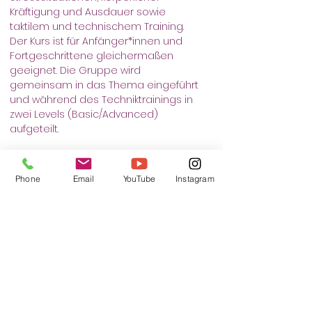
Kräftigung und Ausdauer sowie 
taktilem und technischem Training. 
Der Kurs ist für Anfänger*innen und 
Fortgeschrittene gleichermaßen 
geeignet. Die Gruppe wird 
gemeinsam in das Thema eingeführt 
und während des Techniktrainings in 
zwei Levels (Basic/Advanced) 
aufgeteilt.
Falls es besondere Umstände gibt, 
die dich dazu veranlassen, dein Kind 
Phone
Email
YouTube
Instagram
bei uns anzumelden, bieten wir gerne 
ein Vorgespräch an. Unser Ziel ist es, 
sicherzustellen, dass keine 
unerwünschten Stressmomente 
entstehen und dein Kind positive 
Erfahrungen im Kurs sammelt.
Treffpunkt: Lohsepark, Hafencity/ beim 
Basketballfeld.