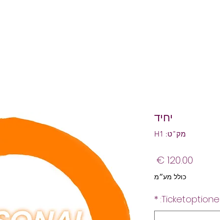
יחיד
מק"ט: H1
מחיר
כולל מע״מ
*
Ticketoptione