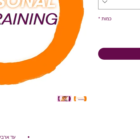
כמות
*
עד ארבע