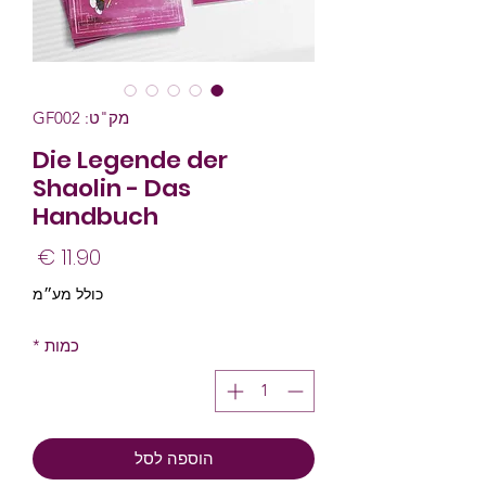
מק"ט: GF002
Die Legende der
Shaolin - Das
Handbuch
מחיר
כולל מע״מ
כמות
*
הוספה לסל