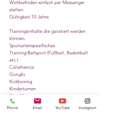
Wohbefinden einfach per Messanger
stellen.
Gültigkeit 10 Jahre
Trainingsinhalte die garatiert werden
können:
Sportartenspezifisches
Training:Ballsport (Fußball, Basketball
etc.)
Calisthenics
Gongfu
Kickboxing
Kinderturnen
Krav Maga
Leichtathletik (z.B. Lauf-Training,
Phone
Email
YouTube
Instagram
Marathon Vorereitung)
Schwertkampf,
Stockkampf
Taiji
Turnen (Akrobatik, Tumbling)