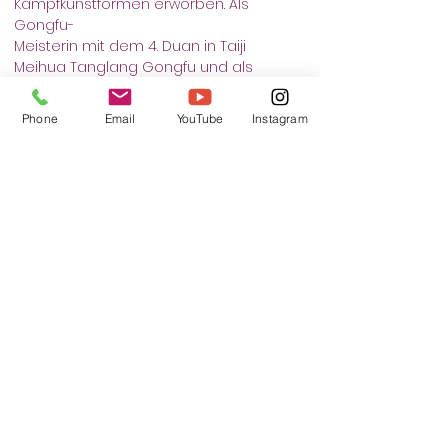
Kampfkunstformen erworben. Als 
Gongfu-
Meisterin mit dem 4. Duan in Taiji 
Meihua Tanglang Gongfu und als 
Military
Close Combat Instructor, den sie im 4. 
Phone
Email
YouTube
Instagram
Rep. in der Fremdenlegion absolvierte,
hat sie ein beeindruckendes Maß an 
Können und Erfahrung. Darüber hinaus 
ist
sie ein Fullinstructor in Krav Maga und 
besitzt den 1. Dan im Kickboxen. Ihr
Können und ihre Stärke wurden auch 
einem breiteren Publikum bekannt, als 
sie
2016 an der RTL-Show "Ninja Warrior" 
teilnahm.
Seit mehr als 14. Jahren bewegt sie 
mit „Self Defense Hamburg“ die 
schönste
Stadt der Welt von Klein bis Groß.