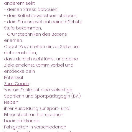
anderem sein:
- deinen Stress abbauen,
- dein Selbstbewusstsein steigern,
- dein Fitnesslevel auf deine nächste 
Stufe bekommen,
- Grundtechniken des Boxens 
erlernen. 
Coach Yazz stehen dir zur Seite, um 
sicherzustellen,
dass du dich wohl fühlst und deine 
Ziele erreichst. Komm vorbei und 
entdecke dein
Potenzial.
Zum Coach
:
Yasmin Faslija ist eine vielseitige 
Sportlerin und Sportpädagogin (B.A.) 
Neben
ihrer Ausbildung zur Sport- und 
Fitnesskauffrau hat sie auch 
beeindruckende
Fähigkeiten in verschiedenen 