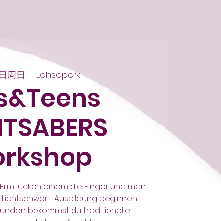
1日周日
  |  
Lohsepark
s&Teens
HTSABERS
rkshop
Film jucken einem die Finger und man
r Lichtschwert-Ausbildung beginnen
 Stunden bekommst du traditionelle