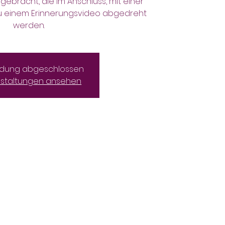
ebracht, die im Anschluss, mit einer
zu einem Erinnerungsvideo abgedreht
dung abgeschlossen
staltungen ansehen