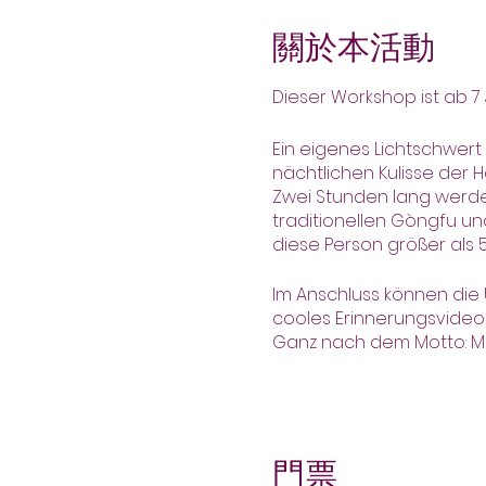
關於本活動
Dieser Workshop ist ab 7
Ein eigenes Lichtschwer
nächtlichen Kulisse der 
Zwei Stunden lang werde
traditionellen Gòngfu u
diese Person größer als 5
Im Anschluss können die
cooles Erinnerungsvideo 
Ganz nach dem Motto: Mög
門票