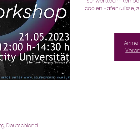
Schwerttechniken beig
coolen Hafenkulisse, 
Anmel
Veran
rg, Deutschland