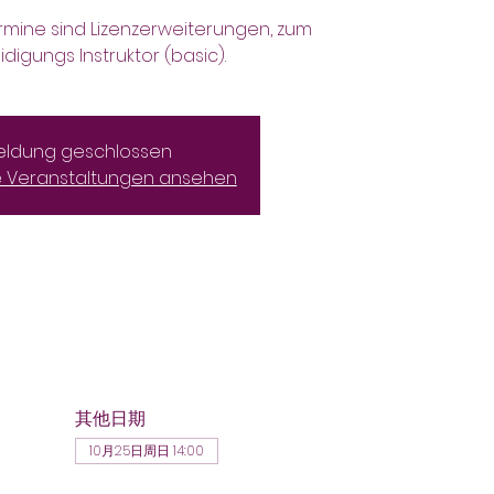
rmine sind Lizenzerweiterungen, zum
idigungs Instruktor (basic).
ldung geschlossen
e Veranstaltungen ansehen
其他日期
10月25日周日 14:00