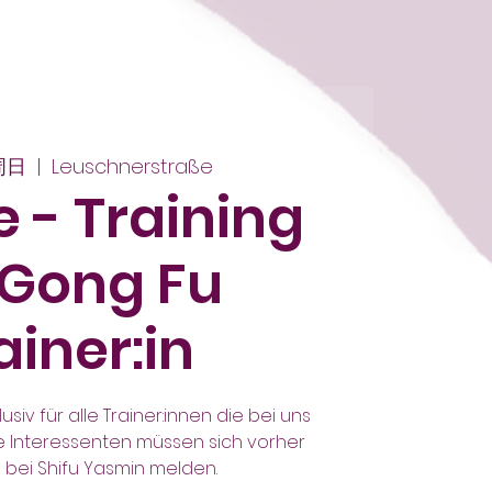
周日
  |  
Leuschnerstraße
 - Training
 Gong Fu
ainer:in
lusiv für alle Trainer:innen die bei uns
re Interessenten müssen sich vorher
 bei Shifu Yasmin melden.