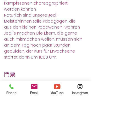
Kampfszenen choreographiert 
werden können.
Natürlich sind unsere Jedi-
Meister/innen tolle Pädagogen, die 
aus den kleinen Padawanen  wahren 
Jedi´s machen. Die Eltern, die gerne 
auch mitmachen wollen, müssen sich 
an dem Tag noch paar Stunden 
gedulden, der Kurs für Erwachsene 
startet dann um 18:00 Uhr.
門票
銷售已完結
Phone
Email
YouTube
Instagram
票券類型
Padawan Ticket
更多資訊