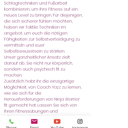
Schlagtechniken und Fußarbeit 
kombinieren, um Ihre Fitness auf ein 
neues Level zu bringen. Für diejenigen, 
die sich sicherer fühlen möchten, 
haben wir Taktile Techniken im 
angebot, um euch die nötigen 
Fähigkeiten zur Selbstverteidigung zu 
vermitteln und euer 
Selbstbewusstsein zu stärken.
Unser ganzheitlicher Ansatz zielt 
darauf ab, Sie nicht nur körperlich, 
sondern auch psychisch fit zu 
machen.
Zusätzlich habt ihr die einzigartige 
Möglichkeit, von Coach Yazz zu lernen, 
wie sie sich für die 
Herausforderungen von Ninja Warrior 
fit gemacht hat. Lassen Sie sich von 
ihren Fitnessübungen und 
Erfahrungen inspirieren!
Unsere Training ist sind für Groß und 
Phone
Email
YouTube
Instagram