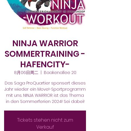
NINJA WARRIOR
SOMMERTRAINING -
HAFENCITY-
8月06日周二
  |  
Baakenallee 20
Das Saga ProQuartier sponsert dieses
Jahr wieder ein Move!-Sportprogramm
mit uns. NINJA WARRIOR ist das Thema
in den Sommerferien 2024! Sei dabei!
Tickets stehen nicht zum
Verkauf