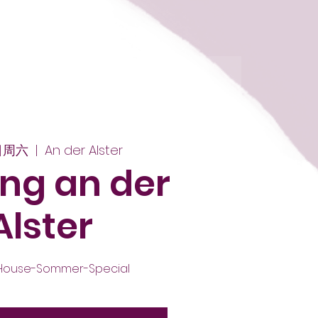
日周六
  |  
An der Alster
ng an der
Alster
 House-Sommer-Special