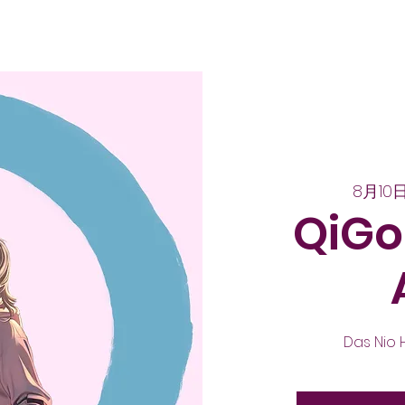
8月10
QiGo
Das Nio