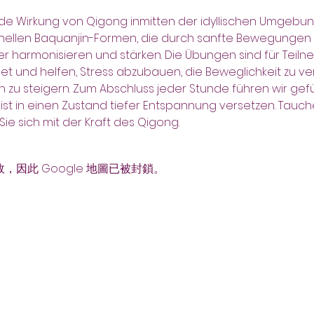
de Wirkung von Qigong inmitten der idyllischen Umgebung 
tionellen Baquanjin-Formen, die durch sanfte Bewegunge
er harmonisieren und stärken. Die Übungen sind für Teilne
t und helfen, Stress abzubauen, die Beweglichkeit zu v
zu steigern. Zum Abschluss jeder Stunde führen wir gef
ist in einen Zustand tiefer Entspannung versetzen. Tauche
ie sich mit der Kraft des Qigong.
故，因此 Google 地圖已被封鎖。