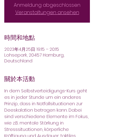
Anmeldung abgeschlossen
Veranstaltungen ansehen
時間和地點
2023年4月25日 19:15 – 20:15
Lohsepark, 20457 Hamburg,
Deutschland
關於本活動
In dem Selbstverteidigungs-Kurs geht 
es in jeder Stunde um ein anderes 
Prinzip, dass in Notfallsituationen zur 
Deeskalation betragen kann. Dabei 
sind verschiedene Elemente im Fokus, 
wie z.B. mentale Stärkung in 
Stresssituationen, körperliche 
Kräftigung und Ausdauer, taktiles 