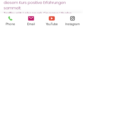
diesem Kurs positive Erfahrungen 
sammelt.
Treffpunkt: Lohsepark, Eingang Ubahn-
Station Hafencity Universität 
Phone
Email
YouTube
Instagram
門票
銷售已完結
票券類型
Selbstverteidigung
更多資訊
價格
€12.00