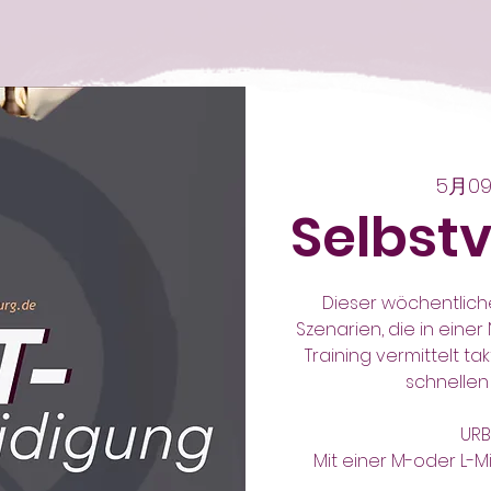
5月0
Selbst
Dieser wöchentlich
Szenarien, die in einer
Training vermittelt ta
schnellen 
URB