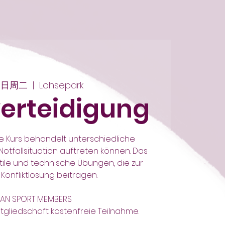
9日周二
  |  
Lohsepark
verteidigung
e Kurs behandelt unterschiedliche
 Notfallsituation auftreten können. Das
ktile und technische Übungen, die zur
Konfliktlösung beitragen.
AN SPORT MEMBERS