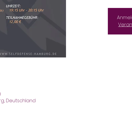
Anmel
Veran
0
rg, Deutschland