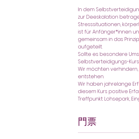
In dem Selbstverteidigung
zur Deeskalation betrage
Stresssituationen, körper
ist für Anfänger*innen u
gemeinsam in das Prinzip
aufgeteilt.
Sollte es besondere Ums
Selbstverteidigungs-Kur
Wir möchten verhindern, 
entstehen.
Wir haben jahrelange Erf
diesem Kurs positive Er
Treffpunkt: Lohsepark, Ei
門票