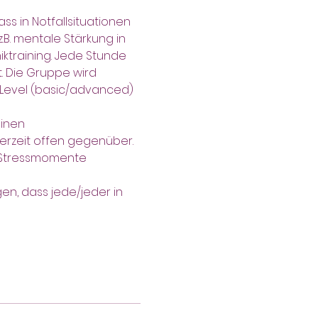
ss in Notfallsituationen 
B. mentale Stärkung in 
iktraining. Jede Stunde 
. Die Gruppe wird 
 Level (basic/advanced) 
inen 
erzeit offen gegenüber.
e Stressmomente 
n, dass jede/jeder in 