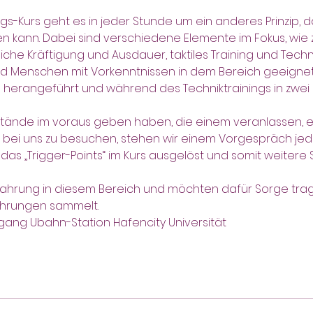
s-Kurs geht es in jeder Stunde um ein anderes Prinzip, da
n kann. Dabei sind verschiedene Elemente im Fokus, wie z.
liche Kräftigung und Ausdauer, taktiles Training und Techn
nd Menschen mit Vorkenntnissen in dem Bereich geeignet
 herangeführt und während des Techniktrainings in zwei
tände im voraus geben haben, die einem veranlassen, e
s bei uns zu besuchen, stehen wir einem Vorgespräch jed
das „Trigger-Points“ im Kurs ausgelöst und somit weiter
ahrung in diesem Bereich und möchten dafür Sorge trage
fahrungen sammelt.
ngang Ubahn-Station Hafencity Universität 