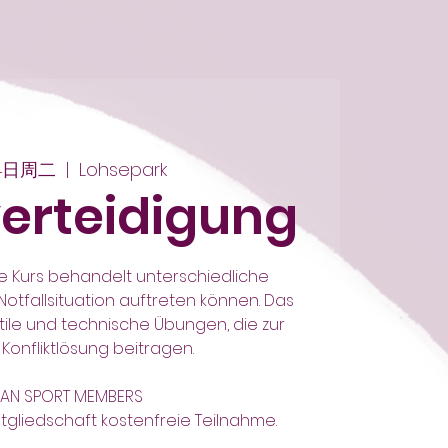
04日周二
  |  
Lohsepark
verteidigung
e Kurs behandelt unterschiedliche
 Notfallsituation auftreten können. Das
ktile und technische Übungen, die zur
Konfliktlösung beitragen.
AN SPORT MEMBERS
itgliedschaft kostenfreie Teilnahme.