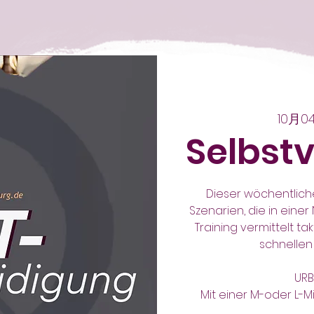
10月
Selbst
Dieser wöchentlich
Szenarien, die in einer
Training vermittelt ta
schnellen 
URB
Mit einer M-oder L-M