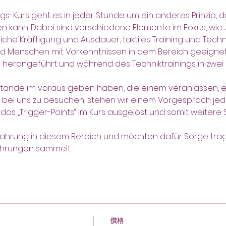
s-Kurs geht es in jeder Stunde um ein anderes Prinzip, da
n kann. Dabei sind verschiedene Elemente im Fokus, wie z.
liche Kräftigung und Ausdauer, taktiles Training und Techn
nd Menschen mit Vorkenntnissen in dem Bereich geeignet
 herangeführt und während des Techniktrainings in zwei
tände im voraus geben haben, die einem veranlassen, e
s bei uns zu besuchen, stehen wir einem Vorgespräch jed
das „Trigger-Points“ im Kurs ausgelöst und somit weiter
ahrung in diesem Bereich und möchten dafür Sorge trage
fahrungen sammelt.
價格