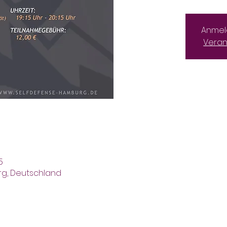
Anmel
Veran
5
rg, Deutschland