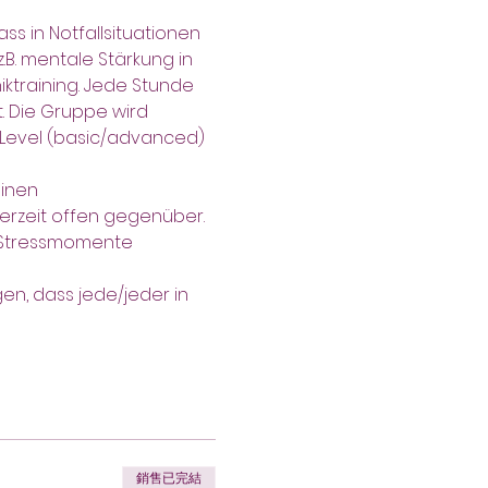
ss in Notfallsituationen 
B. mentale Stärkung in 
iktraining. Jede Stunde 
. Die Gruppe wird 
 Level (basic/advanced) 
inen 
erzeit offen gegenüber.
e Stressmomente 
n, dass jede/jeder in 
銷售已完結