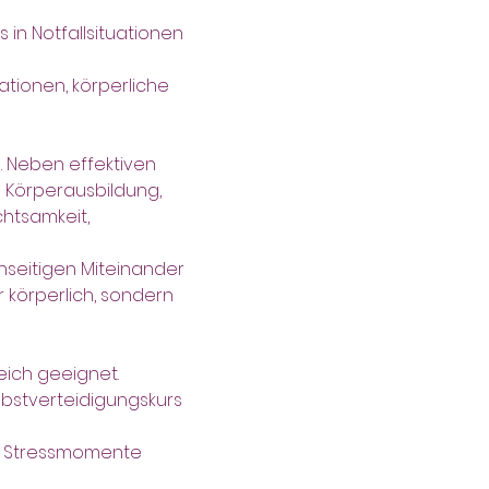
 in Notfallsituationen 
ationen, körperliche 
. Neben effektiven 
 Körperausbildung, 
htsamkeit, 
eitigen Miteinander 
 körperlich, sondern 
eich geeignet.
bstverteidigungskurs 
re Stressmomente 