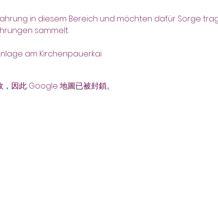
ahrung in diesem Bereich und möchten dafür Sorge trage
fahrungen sammelt.
-Anlage am Kirchenpauerkai
故，因此 Google 地圖已被封鎖。