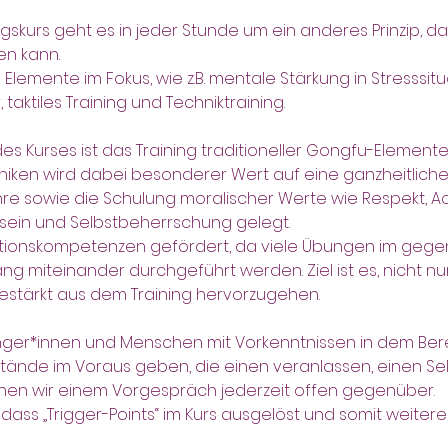
skurs geht es in jeder Stunde um ein anderes Prinzip, das
en kann.
lemente im Fokus, wie z.B. mentale Stärkung in Stresssitu
taktiles Training und Techniktraining.
des Kurses ist das Training traditioneller Gongfu-Elemente
iken wird dabei besonderer Wert auf eine ganzheitliche
 sowie die Schulung moralischer Werte wie Respekt, Ac
ein und Selbstbeherrschung gelegt.
onskompetenzen gefördert, da viele Übungen im gegens
miteinander durchgeführt werden. Ziel ist es, nicht nur
gestärkt aus dem Training hervorzugehen.
änger*innen und Menschen mit Vorkenntnissen in dem Ber
tände im Voraus geben, die einen veranlassen, einen Sel
ehen wir einem Vorgespräch jederzeit offen gegenüber.
dass „Trigger-Points“ im Kurs ausgelöst und somit weite