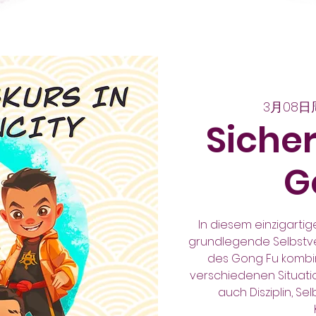
3月08日
Siche
G
In diesem einzigartig
grundlegende Selbstve
des Gong Fu kombinie
verschiedenen Situati
auch Disziplin, S