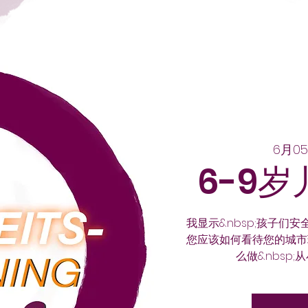
6月0
6-9
我显示&nbsp;孩子们
您应该如何看待您的城市环
么做&nbsp