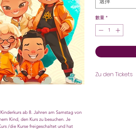
選擇
數量
*
Zu den Tickets
Das Schnupperticket
Mit diesem Ticket i
freigeschaltet und 
ein Wunschdatum per
 Kinderkurs ab 8. Jahren am Samstag von
nicht auf Dritte üb
inem Kind, den Kurs zu besuchen. Je
Ein verpasster Kurs
Kurs /die Kurse freigeschaltet und hat
wenn mindestens 24
Abwesenheit beim K