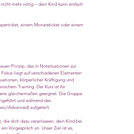
nicht mehr nötig – dein Kind kann einfach
"gebucht" vermerkt.
Ersatztermin ist dan
5x Monatsticket:
perticket, einem Monatsticket oder einem
Das Monatsticket is
Einheiten freigescha
Sie Ihre Karte. Dies
Kurses vorgezeigt w
Einheit abknipsen ka
die kommenden Kurse
uen Prinzip, das in Notsituationen zur
Sollten Termine ni
 Fokus liegt auf verschiedenen Elementen
können, geben Sie un
tuationen, körperlicher Kräftigung und
Bescheid, sodass al
ischem Training. Der Kurs ist für
können. Das Ticket k
tene gleichermaßen geeignet. Die Gruppe
werden.
ngeführt und während des
Verpasste Kurse kö
asic/Advanced) aufgeteilt.
mindestens 24 Stun
Abwesenheit beim K
, die dich dazu veranlassen, dein Kind bei
folgenden Termin na
ein Vorgespräch an. Unser Ziel ist es,