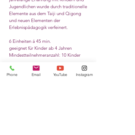
Jugendlichen wurde durch traditionelle
Elemente aus dem Taiji und Qigong
und neuen Elementen der
Erlebnispädagogik verfeinert.
6 Einheiten á 45 min.
geeignet für Kinder ab 4 Jahren
Mindestteilnehmeranzahl: 10 Kinder
Emotionsregulation und
Phone
Email
YouTube
Instagram
Emphatie
Unser Kurs zur Emotionsregulation und
Speziell für Schulklassen:
Achtsamkeit bietet Kindern eine
einzigartige Möglichkeit, spielerisch
geeignet für Kinder in Klasse 1, Klasse
und nachhaltig wichtige Fähigkeiten für
Speziell für Kita´s
2, Klasse 3 und Klasse 4
den Alltag und den Klassenverband zu
für den gesamten Klassenverband
erlernen. Speziell für verschiedene