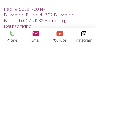
Feb 19, 2026, 7:00 PM
Billwerder Billdeich 607, Billwerder
Billdeich 607, 21033 Hamburg,
Deutschland
Phone
Email
YouTube
Instagram
Share this event
SELF DEFENSE HAMBURG
Versmannstrasse 16
20457 Hamburg