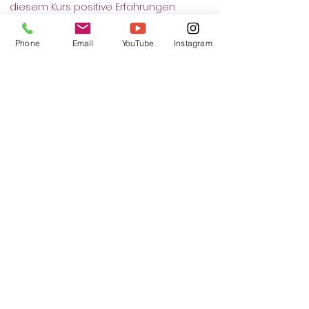
diesem Kurs positive Erfahrungen 
sammelt.
Phone
Email
YouTube
Instagram
Tickets
Sale ended
Ticket type
Selbstverteidigung
More info
Price
€12.00