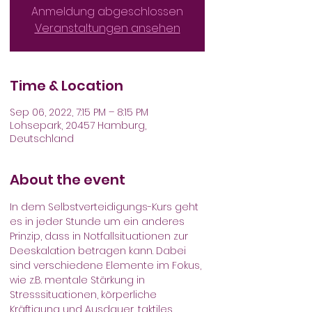
Anmeldung abgeschlossen
Veranstaltungen ansehen
Time & Location
Sep 06, 2022, 7:15 PM – 8:15 PM
Lohsepark, 20457 Hamburg,
Deutschland
About the event
In dem Selbstverteidigungs-Kurs geht 
es in jeder Stunde um ein anderes 
Prinzip, dass in Notfallsituationen zur 
Deeskalation betragen kann. Dabei 
sind verschiedene Elemente im Fokus, 
wie z.B. mentale Stärkung in 
Stresssituationen, körperliche 
Kräftigung und Ausdauer, taktiles 