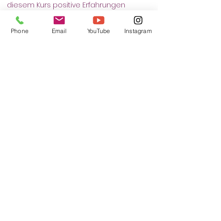
diesem Kurs positive Erfahrungen 
sammelt.
Phone
Email
YouTube
Instagram
Tickets
Sale ended
Ticket type
Selbstverteidigung
More info
Price
€12.00