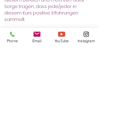
diesem Bereich und möchten dafür 
Sorge tragen, dass jede/jeder in 
diesem Kurs positive Erfahrungen 
sammelt.
Treffpunkt: Lohsepark ( Basketballfeld)
Phone
Email
YouTube
Instagram
Tickets
Ticket type
Selbstverteidigung
More info
Price
€13.00
+€0.33 ticket service fee
Total
€0.00