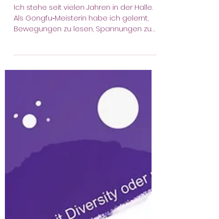
DIE LESUBIA- STUDIE 2025- WAS
HAT DAS MIT MIR ZU TUN?
Ich stehe seit vielen Jahren in der Halle.
Als Gongfu‑Meisterin habe ich gelernt,
Bewegungen zu lesen, Spannungen zu
spüren, noch bevor sie sichtbar werden.
Als Trainerin für Selbstverteidigung und
Krav Maga arbeite ich mit schlechten
Gegebenheiten, die stressig, roh, direkt
und manchmal unbequem sind: der
Realität von Gewalt im Alltag. Mit Self
Defense Hamburg begleite ich Kinder,
Jugendliche und Erwachsene –
Menschen aus ganz unterschiedlichen
Lebensrealitäten. Was sie verb