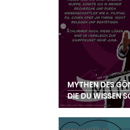
MYTHEN DES GŌN
DIE DU WISSEN S