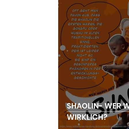
SHAOLIN- WER W
WIRKLICH?