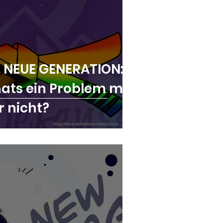
, NEUE GENERATION:
hats ein Problem mit
r nicht?